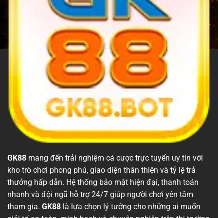
GK88
mang đến trải nghiệm cá cược trực tuyến uy tín với
kho trò chơi phong phú, giao diện thân thiện và tỷ lệ trả
thưởng hấp dẫn. Hệ thống bảo mật hiện đại, thanh toán
nhanh và đội ngũ hỗ trợ 24/7 giúp người chơi yên tâm
tham gia.
GK88
là lựa chọn lý tưởng cho những ai muốn