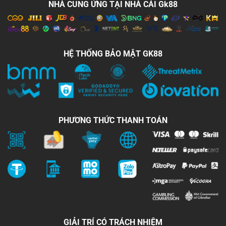
NHÀ CUNG ỨNG TẠI NHÀ CÁI Gk88
HỆ THỐNG BẢO MẬT GK88
PHƯƠNG THỨC THANH TOÁN
GIẢI TRÍ CÓ TRÁCH NHIỆM